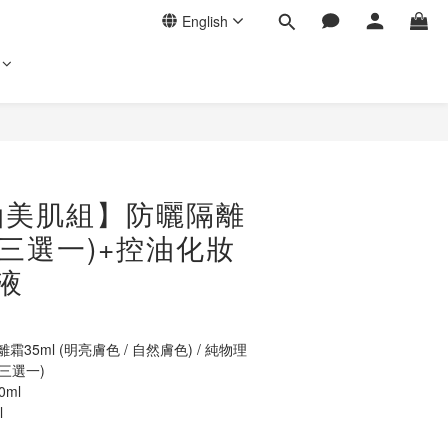
English
油美肌組】防曬隔離
(三選一)+控油化妝
液
5ml (明亮膚色 / 自然膚色) / 純物理
(三選一)
ml
l