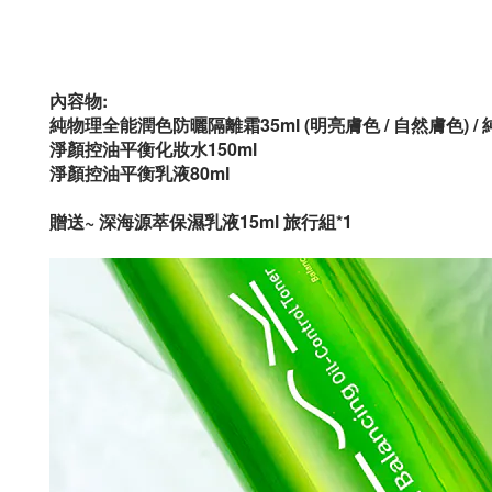
內容物:
純物理全能潤色防曬隔離霜35ml (明亮膚色 / 自然膚色) 
淨顏控油平衡化妝水150ml
淨顏控油平衡乳液80ml
贈送~ 深海源萃保濕乳液15ml 旅行組*1