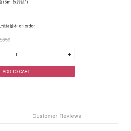
5ml 旅行組*1
L情緒繪本 on order
,350
ADD TO CART
Customer Reviews