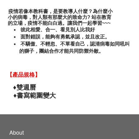
疫情若像本教科書，是要教導人什麼？為什麼小
小的病毒，對人類有那麼大的致命力
?
站在教育
的立場，疫情不能白白過。讓我們一起學習
~~~
彼此相愛、合一、看見別人比我好
面對錯誤，能夠有勇氣承認，並且改正。
不驕傲、不輕忽、不單看自己，認清病毒如同吼叫
的獅子，團結合作才能共同防禦外敵。
【產品規格】
♦
雙週曆
♦
書寫範圍變大
About