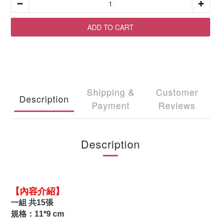
ADD TO CART
Shipping &
Customer
Description
Payment
Reviews
Description
【內容介紹】
一組 共15張
規格：11*9 cm