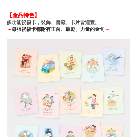
【產品特色】
多功能祝福卡，裝飾、書籤、卡片皆適宜。
～
每張祝福卡都附有正向、
鼓
勵、力量的金句
～