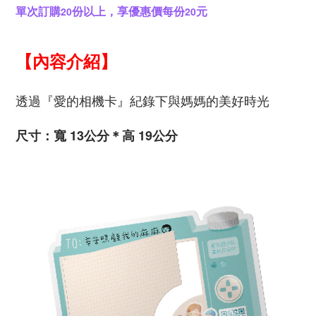
20
20
單次訂購
份以上，享優惠價每份
元
【內容介紹】
透過『愛的相機卡』紀錄下與媽媽的美好時光
尺寸：寬 13公分＊高 19公分