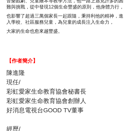
音樂戲劇、兒童繪本等教學方法，他一路上遇見許多的困
難與挑戰，從中發現
12
個生命豐盛的原則，他身體力行，
也影響了超過三萬個家長一起跟隨，秉持利他的精神，進
入學校、社區服務兒童，為兒童的成長注入生命力，
大家的生命也愈來越豐盛。
【
作者簡介
】
陳進隆
現任
/
彩虹愛家生命教育協會秘書長
彩虹愛家生命教育協會創辦人
好消息電視台
GOOD TV
董事
經歷
/