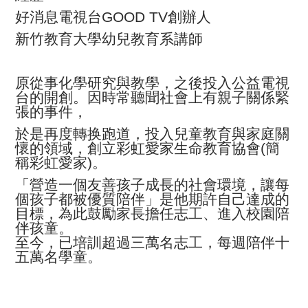
好消息電視台
GOOD TV
創辦人
新竹教育大學幼兒教育系講師
原從事化學研究與教學，之後投入公益電視
台的開創。因時常聽聞社會上有親子關係緊
張的事件，
於是再度轉换跑道，投入兒童教育與家庭關
懷的領域，創立彩虹愛家生命教育協會
(
簡
稱彩虹愛家
)
。
「營造一個友善孩子成長的社會環境，讓每
個孩子都被優質陪伴」是他期許自己達成的
目標，為此鼓勵家長擔任志工、進入校園陪
伴孩童。
至今，已培訓超過三萬名志工，每週陪伴十
五萬名學童。