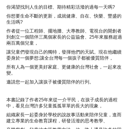
你渴望找到人生的目標、期待精彩活潑的過每一天嗎
?
你想要生命不斷的更新，成就健康、自在、快樂、豐盛的
生活嗎
?
作者從一位工程師、擺地攤、大專教師、電視台的開創者
到創立一個陪伴三萬個家長的公益協會、
25
年來服務超過
兩百萬個兒童，
讓兒童們發現自己的獨特，發揮他們的天賦。現在他繼續
委身於一個夢想
:
讓全台灣每一個孩子都被優質陪伴，
所有人為一個更美好家庭、更健康的台灣社會，一起來改
變。
邀請您一起加入讓孩子被優質陪伴的行列。
本書記錄了作者
25
年來從一介平民，在孩子成長的過程
中，看見台灣許多兒童孤孤單單的長大的現象，
組織家長一起委身於學校的說故事活動來陪伴兒童，進而
建立專業的生命教育課程，研發活潑的思考教學、