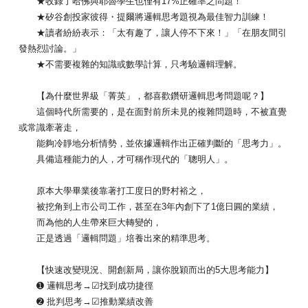
★收錄了哈佛與耶魯學生也僅有17%正確率之問題！
★矽谷創投家彼得・提爾將邏輯思考題視為最佳智力訓練！
★讀者紛紛表示：「太有趣了，讓人停不下來！」「在朋友間引
發熱烈討論。」
★不需要複雜的知識或數學計算，只考驗邏輯理解。
【為什麼世界級「菁英」，都喜歡鑽研邏輯思考問題呢？】
這個時代所需要的，是在面對前所未見的複雜問題時，不被直覺
或常識牽著走，
能夠冷靜地分析情勢，並依據邏輯作出正確判斷的「思考力」。
具備這種能力的人，才可稱作現代的「聰明人」。
原本大學畢業後靠著打工度日的野村裕之，
被挖角到上市公司工作，甚至在3年內創下了1億日圓的業績，
而為他的人生帶來巨大轉變的，
正是透過「邏輯問題」培養出來的精準思考。
【快速改變現況、開創新局，讓你脫穎而出的5大思考能力】
➊ 邏輯思考→☑找到成功捷徑
➋ 批判思考→☑推動業績改善