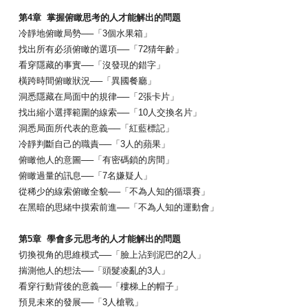
第4章 掌握俯瞰思考的人才能解出的問題
冷靜地俯瞰局勢──「3個水果箱」
找出所有必須俯瞰的選項──「72猜年齡」
看穿隱藏的事實──「沒發現的錯字」
橫跨時間俯瞰狀況──「異國餐廳」
洞悉隱藏在局面中的規律──「2張卡片」
找出縮小選擇範圍的線索──「10人交換名片」
洞悉局面所代表的意義──「紅藍標記」
冷靜判斷自己的職責──「3人的蘋果」
俯瞰他人的意圖──「有密碼鎖的房間」
俯瞰過量的訊息──「7名嫌疑人」
從稀少的線索俯瞰全貌──「不為人知的循環賽」
在黑暗的思緒中摸索前進──「不為人知的運動會」
第5章 學會多元思考的人才能解出的問題
切換視角的思維模式──「臉上沾到泥巴的2人」
揣測他人的想法──「頭髮凌亂的3人」
看穿行動背後的意義──「樓梯上的帽子」
預見未來的發展──「3人槍戰」