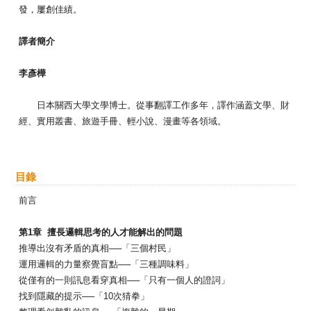
發，屢創佳績。
譯者簡介
李彥樺
日本關西大學文學博士。從事翻譯工作多年，譯作涵蓋文學、財
經、實用叢書、旅遊手冊、輕小說、漫畫等各領域。
目錄
前言
第1章 擅長邏輯思考的人才能解出的問題
推導出沒有矛盾的真相──「三個村民」
運用邏輯的力量察覺盲點──「三種調味料」
從僅有的一則訊息看穿真相──「只有一個人的證詞」
找到隱藏的提示──「10次猜拳」