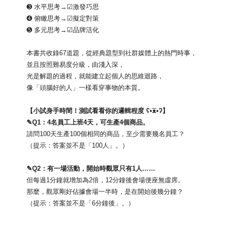
➌ 水平思考→☑激發巧思
➍ 俯瞰思考→☑擬定對策
➎ 多元思考→☑品牌活化
本書共收錄67道題，從經典題型到社群媒體上的熱門時事，
並且按照難易度分級，由淺入深，
光是解題的過程，就能建立起個人的思維迴路，
像「頭腦好的人」一樣看穿事物的本質。
【小試身手時間！測試看看你的邏輯程度 ʕ•͡ᴥ•ʔ】
✎Q1：4名員工上班4天，可生產4個商品。
請問100天生產100個相同的商品，至少需要幾名員工？
（提示：答案並不是「100人」。）
✎Q2：有一場活動，開始時觀眾只有1人……
但每過1分鐘就增加為2倍，12分鐘後會場便座無虛席。
那麼，觀眾剛好佔據會場一半時，是在開始後幾分鐘？
（提示：答案並不是「6分鐘後」。）