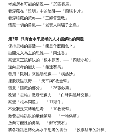
考慮所有可能的情況──「25匹賽馬」
看穿藏在「證明」中的陷阱──「四張卡片」
看穿暗藏的策略──「三腳督選戰」
懷疑一切的勇氣──「老實人與騙子之島」
第3章 只有會水平思考的人才能解出的問題
保持思緒的靈活──「熊是什麼顏色？」
拋開先入為主的思維──「兩炷香」
察覺真正該解決的「根本原因」──「四艘小船」
逆向思考的能力──「龜速賽馬」
善用「限制」來協助想像──「橫越沙」
擺脫狹隘視野──「天平與9枚金幣」
留意「隱藏的部分」──「26張鈔票」
改變「思維」激發想像力──「白球與黑球交換」
察覺「根本問題」──「17頭牛」
不受狀況束縛地思考──「10枚硬幣」
激發思維跳脫的最佳策略──「一堆偽幣」
放棄可能性的勇氣──「郵寄寶石」
將各種訊息轉化為水平思考的養分──「投票結果的計算」