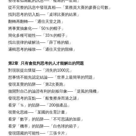
整理看似雜亂的訊息──「複雜的一星期」
從不完整的訊息中發現真相──「業務員大賽的參賽公司數」
找到思考的切入點──「桌球比賽的結果」
翻轉再翻轉──「通往天堂之路」
將事實抽象化──「50％的帽子」
簡化多種可能性──「33％的帽子」
找出規律的破解法──「薛丁格的貓」
邏輯思考的極致──「通往天堂的階梯」
第2章 只有會批判思考的人才能解出的問題
對現狀提出懷疑──「消失的1000元」
想事情不能先認定結論──「世界上最簡單的問題」
發現直覺的陷阱──「第2次賽跑」
拋開對自己的論證有利的刻板印象──「逆風的飛機」
發現思考的盲點──「船隻擦身而過之謎」
看穿「％」的陷阱──「200個產品」
視覺化思維──「某國的生育計畫」
看穿「數字」的陷阱──「不可思議的加薪」
看穿「機率」的陷阱──「白色球的箱子」
發現隱藏的可能性──「三張卡片」