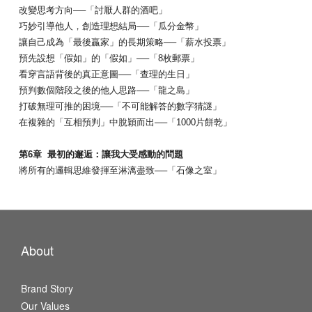
改變思考方向──「討厭人群的酒吧」
巧妙引導他人，創造理想結局──「瓜分金幣」
讓自己成為「最後贏家」的長期策略──「薪水投票」
預先設想「假如」的「假如」──「8枚郵票」
看穿言語背後的真正意圖──「查理的生日」
預判數個階段之後的他人思路──「龍之島」
打破無理可推的困境──「不可能解答的數字猜謎」
在複雜的「互相預判」中脫穎而出──「1000片餅乾」
第6章 最初的邂逅：讓我大受感動的問題
將所有的邏輯思維發揮至淋漓盡致──「石像之室」
About
Brand Story
Our Values