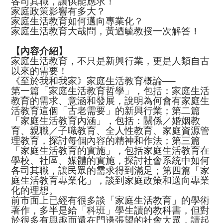
各司其職，讓供能應求！
家庭政策影響有多大？
家庭生活教育如何邁向專業化？
家庭生活教育大哉問，黃迺毓教授一次解答！
【內容介紹】
家庭生活教育，不只是新興行業，更是人類自古
以來的需要！
《至於我和我家》家庭生活教育概論──
第一篇「家庭生活教育哲學」，包括：家庭生活
教育的需求、意涵和發展，說明為何會有家庭生
活教育這個「古老需要」的新興行業；第二篇
「家庭生活教育內涵」，包括：關係／婚姻教
育、親職／子職教育、全人性教育、家庭資源管
理教育，探討每個內容的精神和作法；第三篇
「家庭生活教育的實施」，包括家庭生活教育在
學校、社區、媒體的實施，探討社會系統中如何
各司其職，讓民眾的需求得到滿足；第四篇「家
庭生活教育專業化」，談到家庭政策和邁向專業
化的理想。
前市面上已經有很多談「家庭生活教育」的學術
著作，多半是給「科班」學生讀的教科書，但對
於很多有興趣而還在門邊張望的社會大眾，讀起