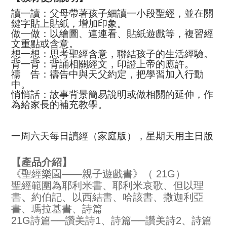
讀一讀：父母帶著孩子細讀一小段聖經，並在關
鍵字貼上貼紙，增加印象。
做一做：以繪圖、連連看、貼紙遊戲等，複習經
文重點或含意。
想一想：思考聖經含意，聯結孩子的生活經驗。
背一背：背誦相關經文，印證上帝的應許。
禱 告：禱告中與天父約定，把學習加入行動
中。
悄悄話：故事背景簡易說明或做相關的延伸，作
為給家長的補充教學。
一周六天每日讀經（家庭版），星期天用主日版
【產品介紹】
《聖經樂園――親子遊戲書》（ 21G）
聖經範圍為耶利米書、耶利米哀歌、但以理
書
、
約伯記、以西結書、哈該書、撒迦利亞
書、瑪拉基書、詩篇
21G詩篇──讚美詩1、詩篇──讚美詩2、詩篇