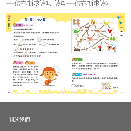
──信靠/祈求詩1、詩篇──信靠/祈求詩2
關於我們