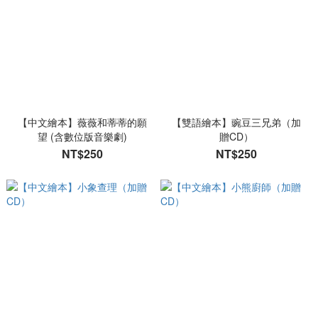
【中文繪本】薇薇和蒂蒂的願
【雙語繪本】豌豆三兄弟（加
望 (含數位版音樂劇)
贈CD）
NT$250
NT$250