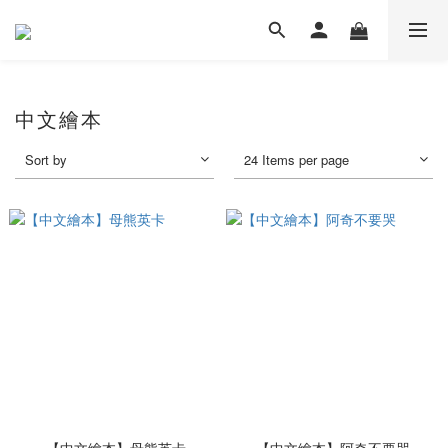
中文繪本
Sort by
24 Items per page