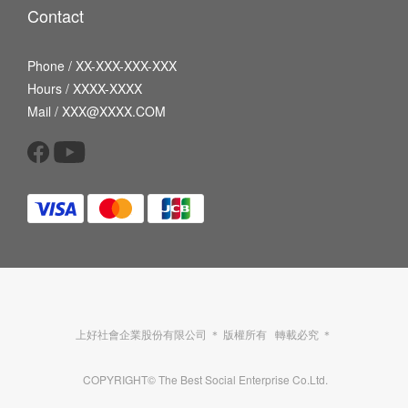
Contact
Phone / XX-XXX-XXX-XXX
Hours / XXXX-XXXX
Mail / XXX@XXXX.COM
上好社會企業股份有限公司 ＊ 版權所有 轉載必究 ＊
COPYRIGHT© The Best Social Enterprise Co.Ltd.