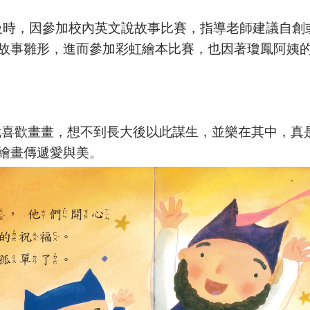
三年級時，因參加校內英文說故事比賽，指導老師建議自
故事雛形，進而參加彩虹繪本比賽，也因著瓊鳳阿姨
小就喜歡畫畫，想不到長大後以此謀生，並樂在其中，真
繪畫傳遞愛與美。