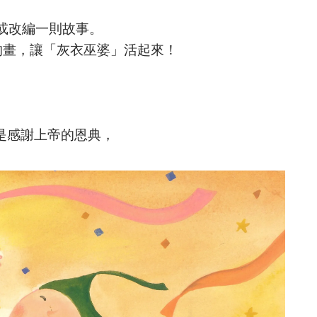
創或改編一則故事。
的畫，讓「灰衣巫婆」活起來！
是感謝上帝的恩典，