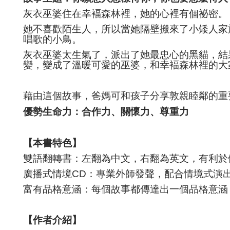
灰衣巫婆住在幸褔森林裡，她的心裡有個祕密。
她不喜歡陌生人，所以當她隔壁搬來了小矮人家
唱歌的小鳥。
灰衣巫婆太生氣了，派出了她最忠心的黑貓，結
變，變成了溫暖可愛的巫婆，和幸褔森林裡的大
藉由這個故事，爸媽可和孩子分享敦親睦鄰的重
優勢生命力：合作力、關懷力、尊重力
【本書特色】
雙語翻轉書：左翻為中文，右翻為英文，有利於
廣播式情境
CD
：專業外師發聲，配合情境式演
富有品格意涵：每個故事都傳達出一個品格意涵
【作者介紹】