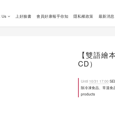
t Us
上好臉書
會員好康報乎你知
隱私權政策
最新消息
【雙語繪
CD）
Until
10/31 17:00
SE
除冷凍食品、常溫食品外，滿
products