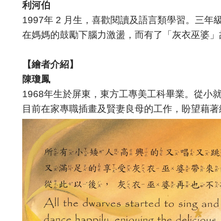
利河伯
1997年 2 月生，喜歡閱讀及語言類學習。
在媽媽的鼓勵下腦力激盪，而有了「灰衣巫婆」
【繪者介紹】
陳瓊鳳
1968年生於屏東，東方工專美工科畢業。從
目前在家專職插畫及賢妻良母的工作，盼望藉著