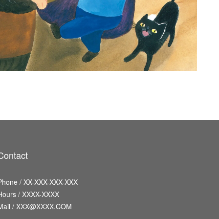
Contact
Phone / XX-XXX-XXX-XXX
Hours / XXXX-XXXX
Mail / XXX@XXXX.COM