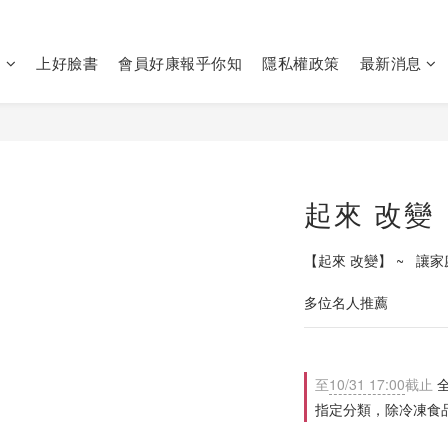
們
上好臉書
會員好康報乎你知
隱私權政策
最新消息
起來 改變
【起來 改變】 ~   
多位名人推薦
至
10/31 17:00
截止
全
指定分類，除冷凍食品