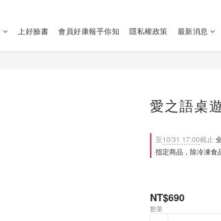
們
上好臉書
會員好康報乎你知
隱私權政策
最新消息
愛之語桌
至
10/31 17:00
截止
全
指定商品，除冷凍食品
NT$690
數量