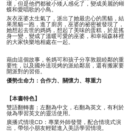
壞，但是他們都被小矮人感化了，變成美麗的蝴
蝶和愛唱歌的小鳥。
灰衣巫婆太生氣了，派出了她最忠心的黑貓，結
果黑貓一跑，進了廚房，巫婆的祕密被發現了，
她想起去世的媽媽，想起了美味的蛋糕，於是搖
身一變，變成了溫暖可愛的巫婆，和幸褔森林裡
的大家快樂地相處在一起。
藉由這個故事，爸媽可和孩子分享敦親睦鄰的重
要性，以及國外送現烤的派給鄰居，還有搬家要
開派對的習俗。
優勢生命力：合作力、關懷力、尊重力
【本書特色】
雙語翻轉書：左翻為中文，右翻為英文，有利於
做為學習英文的靈活使用。
廣播式情境
CD
：專業外師發聲，配合情境式演
出，帶領小朋友輕鬆進入美語學習情境。