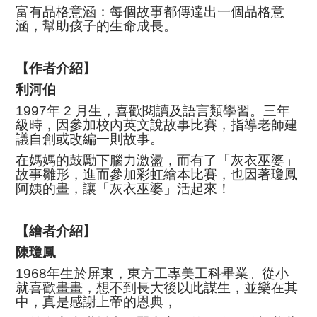
富有品格意涵：每個故事都傳達出一個品格意
涵，幫助孩子的生命成長。
【作者介紹】
利河伯
1997年 2 月生，喜歡閱讀及語言類學習。三年
級時，因參加校內英文說故事比賽，指導老師建
議自創或改編一則故事。
在媽媽的鼓勵下腦力激盪，而有了「灰衣巫婆」
故事雛形，進而參加彩虹繪本比賽，也因著瓊鳳
阿姨的畫，讓「灰衣巫婆」活起來！
【繪者介紹】
陳瓊鳳
1968年生於屏東，東方工專美工科畢業。從小
就喜歡畫畫，想不到長大後以此謀生，並樂在其
中，真是感謝上帝的恩典，