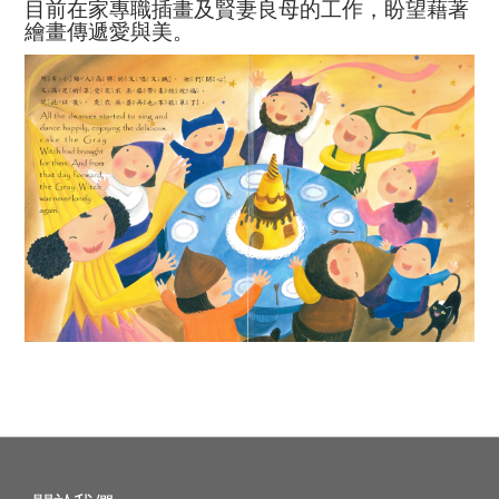
目前在家專職插畫及賢妻良母的工作，盼望藉著
繪畫傳遞愛與美。