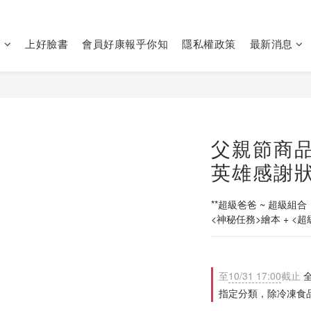
們
上好臉書
會員好康報乎你知
隱私權政策
最新消息
父親節商品
英雄感謝狀
**超級爸爸 ~ 超級組合 
<神秘任務>繪本 + <
至
10/31 17:00
截止
全
指定分類，除冷凍食品