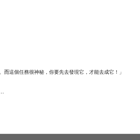
。
而
這個任務很神秘，你要先去發現它，才能去成它！」
…