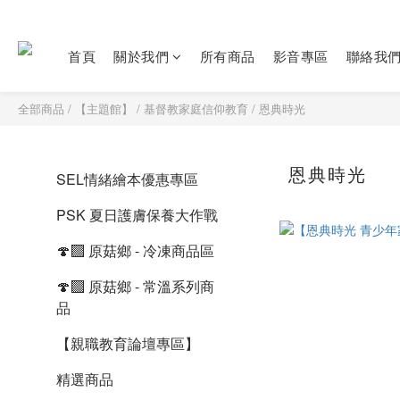
首頁
關於我們
所有商品
影音專區
聯絡我
全部商品
/
【主題館】
/
基督教家庭信仰教育
/
恩典時光
恩典時光
SEL情緒繪本優惠專區
PSK 夏日護膚保養大作戰
🍄‍🟫 原菇鄉 - 冷凍商品區
🍄‍🟫 原菇鄉 - 常溫系列商
品
【親職教育論壇專區】
精選商品