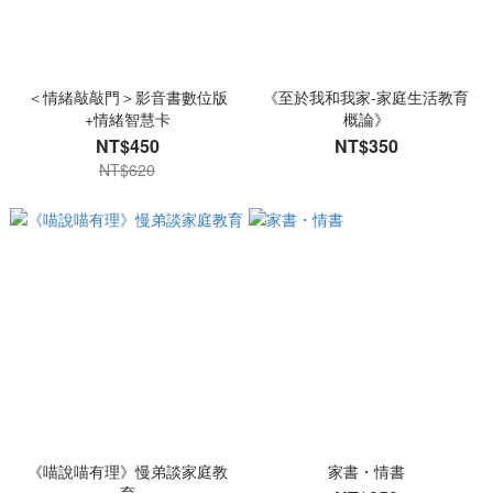
＜情緒敲敲門＞影音書數位版
《至於我和我家-家庭生活教育
+情緒智慧卡
概論》
NT$450
NT$350
NT$620
《喵說喵有理》慢弟談家庭教
家書・情書